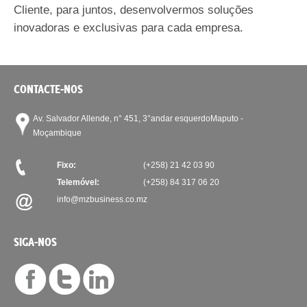
Cliente, para juntos, desenvolvermos soluções
inovadoras e exclusivas para cada empresa.
CONTACTE-NOS
Av. Salvador Allende, n° 451, 3°andar esquerdo
Maputo -
Moçambique
Fixo:
(+258) 21 42 03 90
Telemóvel:
(+258) 84 317 06 20
info@mzbusiness.co.mz
SIGA-NOS